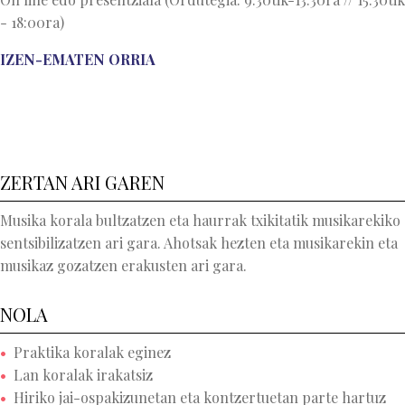
- 18:00ra)
IZEN-EMATEN ORRIA
ZERTAN ARI GAREN
Musika korala bultzatzen eta haurrak txikitatik musikarekiko
sentsibilizatzen ari gara. Ahotsak hezten eta musikarekin eta
musikaz gozatzen erakusten ari gara.
NOLA
Praktika koralak eginez
Lan koralak irakatsiz
Hiriko jai-ospakizunetan eta kontzertuetan parte hartuz