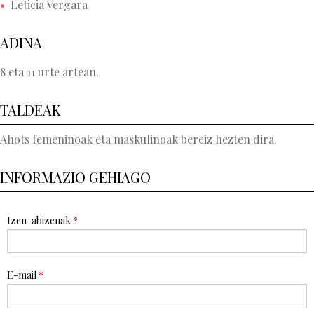
Leticia Vergara
ADINA
8 eta 11 urte artean.
TALDEAK
Ahots femeninoak eta maskulinoak bereiz hezten dira.
INFORMAZIO GEHIAGO
Izen-abizenak
*
E-mail
*