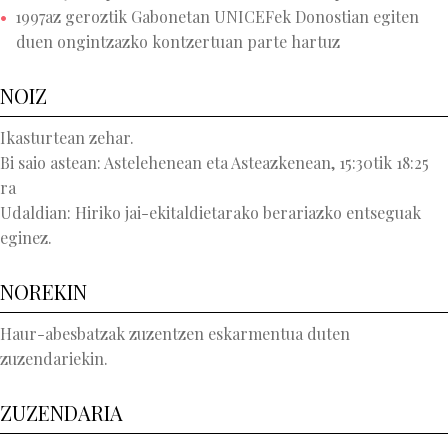
1997az geroztik Gabonetan UNICEFek Donostian egiten
duen ongintzazko kontzertuan parte hartuz
NOIZ
Ikasturtean zehar.
Bi saio astean: Astelehenean eta Asteazkenean, 15:30tik 18:25
ra
Udaldian: Hiriko jai-ekitaldietarako berariazko entseguak
eginez.
NOREKIN
Haur-abesbatzak zuzentzen eskarmentua duten
zuzendariekin.
ZUZENDARIA