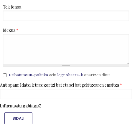
Telefonoa
Mezua
*
Pribatutasun-politika
zein
lege oharra-k
onartzen ditut.
Anti spam: Idatzi letraz zortzi bat eta sei bat gehitzearen emaitza
*
Informazio gehiago?
BIDALI