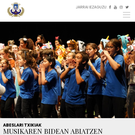
Skip to main content
JARRAI IEZAGUZU:
ES



EU
EN
ABESLARI TXIKIAK
MUSIKAREN BIDEAN ABIATZEN