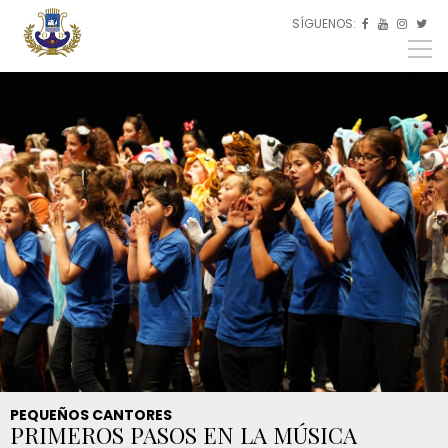
Pasar al contenido principal
SÍGUENOS:
ES



EU
EN
PEQUEÑOS CANTORES
PRIMEROS PASOS EN LA MÚSICA