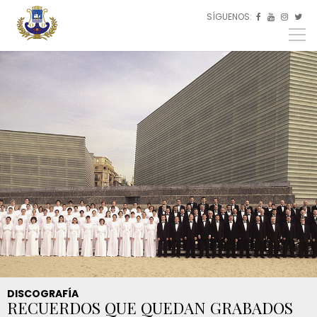
Pasar al contenido principal
SÍGUENOS:
ES



EU
EN
DISCOGRAFÍA
RECUERDOS QUE QUEDAN GRABADOS