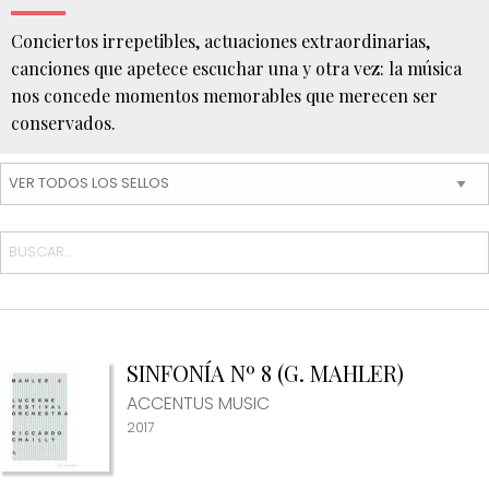
Conciertos irrepetibles, actuaciones extraordinarias,
canciones que apetece escuchar una y otra vez: la música
nos concede momentos memorables que merecen ser
conservados.
Usted
está
aquí
INICIO
EL
ORFEÓN
DISCOGRAFÍA
SINFONÍA Nº 8 (G. MAHLER)
ACCENTUS MUSIC
2017