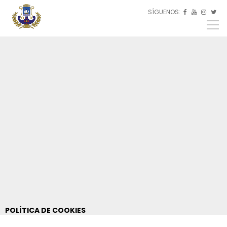
Pasar al contenido principal
SÍGUENOS:
ES



EU
EN
POLÍTICA DE COOKIES
Usted