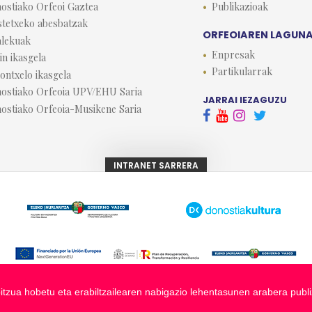
ostiako Orfeoi Gaztea
Publikazioak
stetxeko abesbatzak
ORFEOIAREN LAGUN
lekuak
Enpresak
in ikasgela
Partikularrak
lontxelo ikasgela
ostiako Orfeoia UPV/EHU Saria
JARRAI IEZAGUZU
ostiako Orfeoia-Musikene Saria



INTRANET SARRERA
itzua hobetu eta erabiltzailearen nabigazio lehentasunen arabera publi