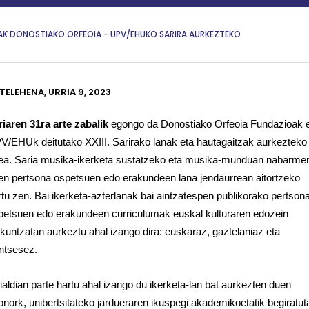
AK DONOSTIAKO ORFEOIA - UPV/EHUKO SARIRA AURKEZTEKO
TELEHENA, URRIA 9, 2023
riaren 31ra arte zabalik
egongo da Donostiako Orfeoia Fundazioak 
V/EHUk deitutako XXIII. Sarirako lanak eta hautagaitzak aurkezteko
ea. Saria musika-ikerketa sustatzeko eta musika-munduan nabarme
ren pertsona ospetsuen edo erakundeen lana jendaurrean aitortzeko
rtu zen. Bai ikerketa-azterlanak bai aintzatespen publikorako pertson
petsuen edo erakundeen curriculumak euskal kulturaren edozein
zkuntzatan aurkeztu ahal izango dira: euskaraz, gaztelaniaz eta
antsesez.
ialdian parte hartu ahal izango du ikerketa-lan bat aurkezten duen
onork, unibertsitateko jardueraren ikuspegi akademikoetatik begiratut