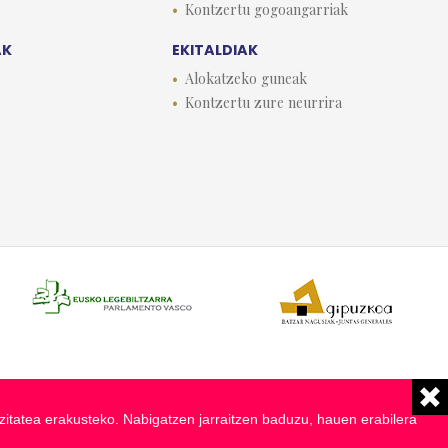
Kontzertu gogoangarriak
AK
EKITALDIAK
Alokatzeko guneak
Kontzertu zure neurrira
zitatea erakusteko. Nabigatzen jarraitzen baduzu, hauen erabilera