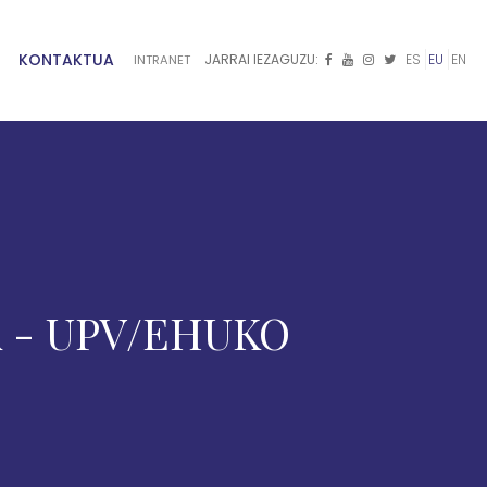
KONTAKTUA
JARRAI IEZAGUZU:
ES
EU
EN
INTRANET



 - UPV/EHUKO