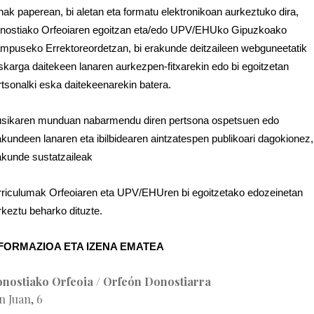
nak paperean, bi aletan eta formatu elektronikoan aurkeztuko dira,
nostiako Orfeoiaren egoitzan eta/edo UPV/EHUko Gipuzkoako
mpuseko Errektoreordetzan, bi erakunde deitzaileen webguneetatik
skarga daitekeen lanaren aurkezpen-fitxarekin edo bi egoitzetan
rtsonalki eska daitekeenarekin batera.
sikaren munduan nabarmendu diren pertsona ospetsuen edo
akundeen lanaren eta ibilbidearen aintzatespen publikoari dagokionez,
akunde sustatzaileak
rriculumak Orfeoiaren eta UPV/EHUren bi egoitzetako edozeinetan
rkeztu beharko dituzte.
FORMAZIOA ETA IZENA EMATEA
nostiako Orfeoia / Orfeón Donostiarra
n Juan, 6