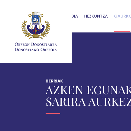
Skip to main content
ORFEOIA
HEZKUNTZA
GAURK
BERRIAK
AZKEN EGUNAK
SARIRA AURKE