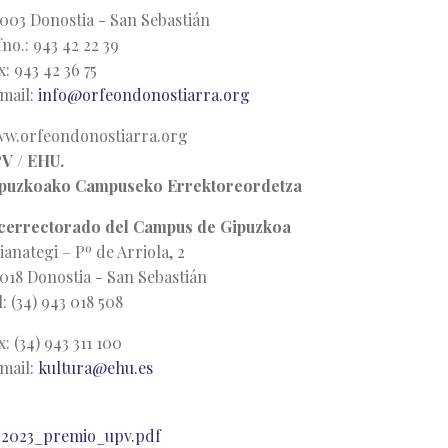
003 Donostia - San Sebastián
fno.: 943 42 22 39
x: 943 42 36 75
mail:
info@orfeondonostiarra.org
w.orfeondonostiarra.org
V / EHU.
puzkoako Campuseko Errektoreordetza
cerrectorado del Campus de Gipuzkoa
lianategi – Pº de Arriola, 2
018 Donostia - San Sebastián
l: (34) 943 018 508
x: (34) 943 311 100
mail:
kultura@ehu.es
2023_premio_upv.pdf