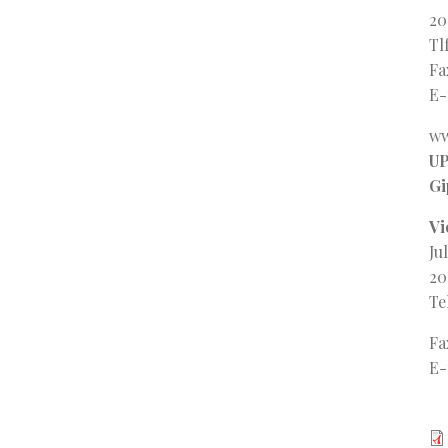
20
Tl
Fa
E-
ww
UP
Gi
Vi
Ju
20
Te
Fa
E-