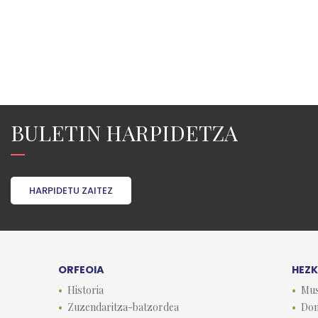
BULETIN HARPIDETZA
HARPIDETU ZAITEZ
ORFEOIA
HEZ
Historia
Mus
Zuzendaritza-batzordea
Don