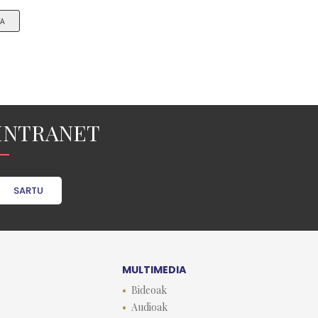
TA
INTRANET
SARTU
MULTIMEDIA
Bideoak
Audioak