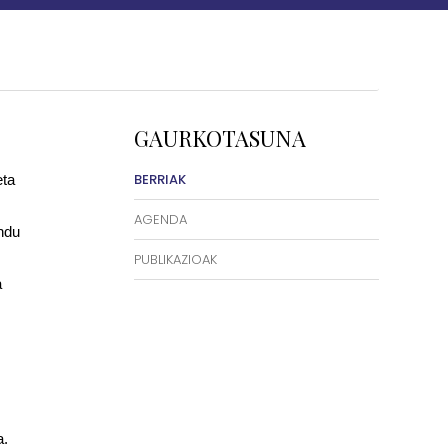
GAURKOTASUNA
BERRIAK
eta
AGENDA
ndu
PUBLIKAZIOAK
a
a.