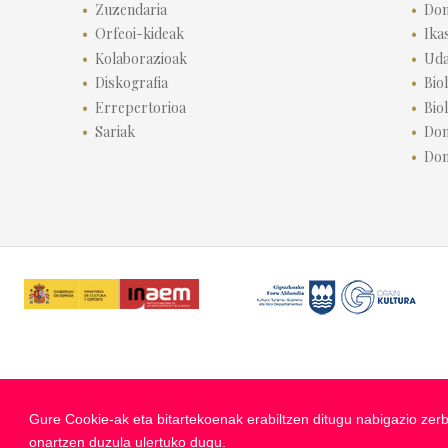
Zuzendaria
Don
Orfeoi-kideak
Ika
Kolaborazioak
Uda
Diskografia
Biol
Errepertorioa
Bio
Sariak
Don
Don
Gure Cookie-ak eta bitartekoenak erabiltzen ditugu nabigazio zerb
onartzen duzula ulertuko dugu.