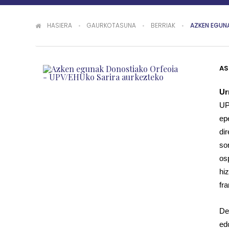
Hemen zaude
HASIERA
GAURKOTASUNA
BERRIAK
AZKEN EGUN
AS
Ur
UP
ep
di
so
os
hi
fr
De
ed