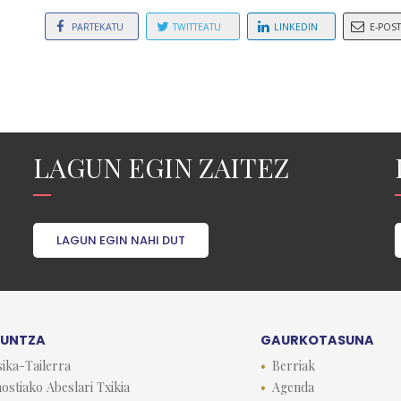
PARTEKATU
TWITTEATU
LINKEDIN
E-POS
LAGUN EGIN ZAITEZ
LAGUN EGIN NAHI DUT
KUNTZA
GAURKOTASUNA
ika-Tailerra
Berriak
ostiako Abeslari Txikia
Agenda