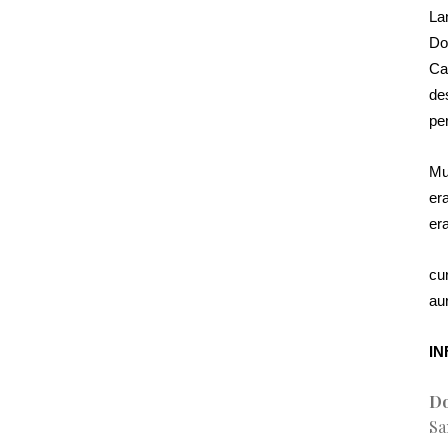
La
Do
Ca
de
pe
Mu
er
er
cu
au
IN
Do
Sa