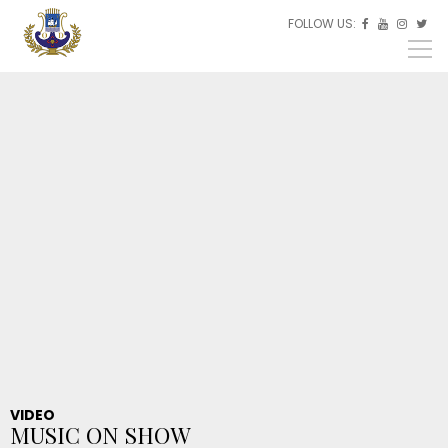
Skip to main content
FOLLOW US:
ES



EU
EN
VIDEO
MUSIC ON SHOW