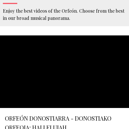
Enjoy the best videos of the Orfeón. Choose from the best
in our broad musical panorama.
You
are
here
HOME
MULTIMEDIA
VIDEO
ORFEÓN DONOSTIARRA - DONOSTIAKO
ORFEOIA: HALLELUJAH