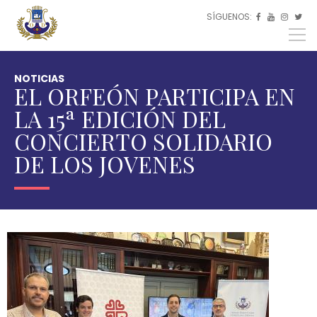
Pasar al contenido principal
SÍGUENOS:
ES



EU
EN
NOTICIAS
EL ORFEÓN PARTICIPA EN
LA 15ª EDICIÓN DEL
CONCIERTO SOLIDARIO
DE LOS JOVENES
Usted
está
aquí
INICIO
ACTUALIDAD
NOTICIAS
EL ORFEÓN
PARTICIPA