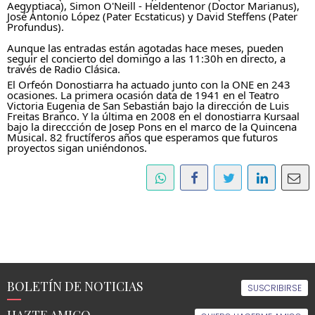
Aegyptiaca), 
Simon O'Neill - Heldentenor
 (Doctor Marianus), 
José Antonio López (Pater Ecstaticus) y David Steffens (Pater 
Profundus).
Aunque las entradas están agotadas hace meses, pueden 
seguir el concierto del domingo a las 11:30h en directo, a 
través de 
Radio Clásica
.
El Orfeón Donostiarra ha actuado junto con la ONE en 243 
ocasiones. La primera ocasión data de 1941 en el Teatro 
Victoria Eugenia de San Sebastián bajo la dirección de Luis 
Freitas Branco. Y la última en 2008 en el donostiarra Kursaal 
bajo la direccción de Josep Pons en el marco de la Quincena 
Musical. 82 fructíferos años que esperamos que 
futuros 
proyectos
 sigan uniéndonos.
BOLETÍN DE NOTICIAS
SUSCRIBIRSE
HAZTE AMIGO