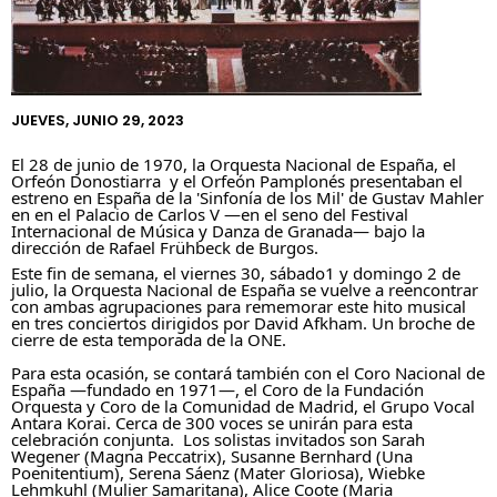
JUEVES, JUNIO 29, 2023
El 28 de junio de 1970, la Orquesta Nacional de España, el 
Orfeón Donostiarra 
 y el 
Orfeón Pamplonés
 presentaban el 
estreno en España de la 'Sinfonía de los Mil' de Gustav Mahler 
en en el Palacio de Carlos V —en el seno del 
Festival 
Internacional de Música y Danza de Granada
— bajo la 
dirección de Rafael Frühbeck de Burgos.
Este fin de semana, el viernes 30, sábado1 y domingo 2 de 
julio, la Orquesta Nacional de España se vuelve a reencontrar 
con ambas agrupaciones para rememorar este hito musical 
en tres conciertos dirigidos por David Afkham. 
Un broche de 
cierre de esta temporada de la ONE
. 
Para esta ocasión, se contará también con el Coro Nacional de 
España ―fundado en 1971―, el Coro de la 
Fundación 
Orquesta y Coro de la Comunidad de Madrid
, el 
Grupo Vocal 
Antara Korai
. 
C
erca de 300 voces se unirán para esta 
celebración conjunta.
  Los solistas invitados son 
Sarah 
Wegener
 (Magna Peccatrix), Susanne Bernhard (Una 
Poenitentium), 
Serena Sáenz
 (Mater Gloriosa), Wiebke 
Lehmkuhl (Mulier Samaritana), Alice Coote (Maria 