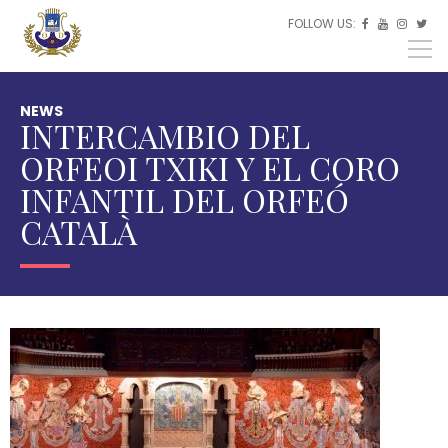
Skip to main content
FOLLOW US:
ES



EU
EN
NEWS
INTERCAMBIO DEL
ORFEOI TXIKI Y EL CORO
INFANTIL DEL ORFEÓ
CATALÀ
You
are
here
HOME
LATEST
NEWS
NEWS
INTERCAMBIO