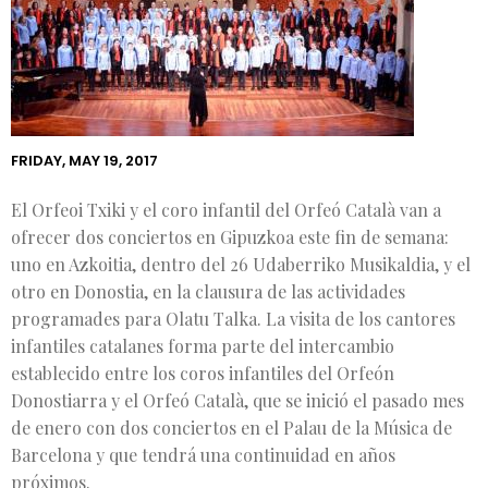
DEL ORFEOI
TXIKI Y EL
CORO
INFANTIL DEL
ORFEÓ
CATALÀ
FRIDAY, MAY 19, 2017
El Orfeoi Txiki y el coro infantil del Orfeó Català van a
ofrecer dos conciertos en Gipuzkoa este fin de semana:
uno en Azkoitia, dentro del 26 Udaberriko Musikaldia, y el
otro en Donostia, en la clausura de las actividades
programades para Olatu Talka. La visita de los cantores
infantiles catalanes forma parte del intercambio
establecido entre los coros infantiles del Orfeón
Donostiarra y el Orfeó Català, que se inició el pasado mes
de enero con dos conciertos en el Palau de la Música de
Barcelona y que tendrá una continuidad en años
próximos.