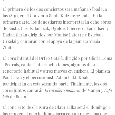
El primero de los dos conciertos será mañana sábado, a
las 18:30, en el Convento Santa Kutz de Azkoitia. En la
primera parte, los donostiarras interpretarán ocho obras
de Busto, Casals, Janczak, Ugalde, Guerrero, Lauridsen y
Hadar. Serán dirigidos por Montse Latorre y Esteban
Urzelai y contarán con el apoyo de la pianista Amaia
Zipitria.
El coro infantil del Orfeó Català, dirigido por Glòria Coma
i Pedrals, cantará otros ocho temes, algunos de su
repertorio habitual y otros nuevos en euskera. El pianista
Pau Casan y el percusionista Adam Lakti Khali
participarán en esta segunda parte. Finalmente, los dos
coros juntos cantarán
El cavaller enamorat
de Manén y
Lafa
lafa
de Busto.
El concierto de clausura de Olatu Talka será el domingo a
las 12:30 en el puerto donostiarra con un programa que