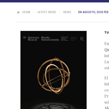
You are here
HOME
LATEST NEWS
NEWS
EN AGOSTO, DOS FES
TU
En
Qu
in
Lu
es
El
in
co
Pr
so
Al