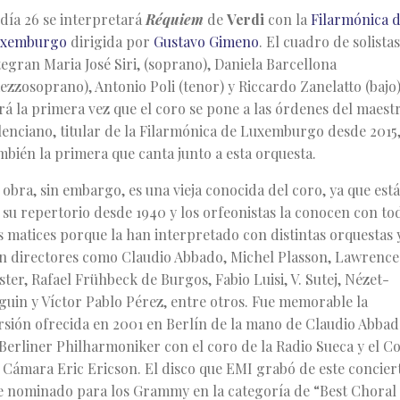
 día 26 se interpretará
Réquiem
de
Verdi
con la
Filarmónica 
xemburgo
dirigida por
Gustavo Gimeno
. El cuadro de solistas
tegran Maria José Siri, (soprano), Daniela Barcellona
ezzosoprano), Antonio Poli (tenor) y Riccardo Zanelatto (bajo)
rá la primera vez que el coro se pone a las órdenes del maest
lenciano, titular de la Filarmónica de Luxemburgo desde 2015,
mbién la primera que canta junto a esta orquesta.
 obra, sin embargo, es una vieja conocida del coro, ya que está
 su repertorio desde 1940 y los orfeonistas la conocen con to
s matices porque la han interpretado con distintas orquestas 
n directores como Claudio Abbado, Michel Plasson, Lawrence
ster, Rafael Frühbeck de Burgos, Fabio Luisi, V. Sutej, Nézet-
guin y Víctor Pablo Pérez, entre otros. Fue memorable la
rsión ofrecida en 2001 en Berlín de la mano de Claudio Abbad
 Berliner Philharmoniker con el coro de la Radio Sueca y el C
 Cámara Eric Ericson. El disco que EMI grabó de este concier
e nominado para los Grammy en la categoría de “Best Choral