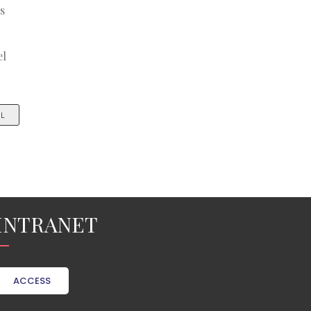
s
el
IL
INTRANET
ACCESS