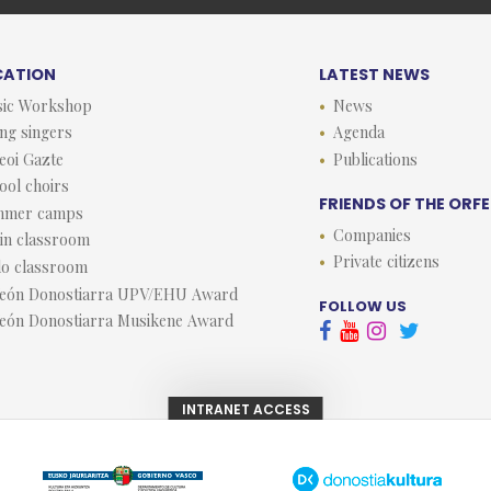
CATION
LATEST NEWS
ic Workshop
News
ng singers
Agenda
eoi Gazte
Publications
ool choirs
FRIENDS OF THE ORF
mmer camps
Companies
lin classroom
Private citizens
lo classroom
eón Donostiarra UPV/EHU Award
FOLLOW US
eón Donostiarra Musikene Award



INTRANET ACCESS