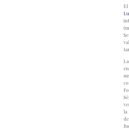
El
Lu
in
(m
Se
va
ta
La
en
su
co
Fo
Sé
ve
la
de
fu