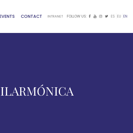
EVENTS
CONTACT
FOLLOW US:
ES
EU
EN
INTRANET



 FILARMÓNICA