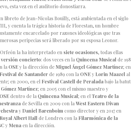
evo, esta vez en el auditorio donostiarra.
n libreto de Jean-Nicolas Bouilly, está ambientada en el siglo
III, y cuenta la trágica historia de Florestan, un hombre
justamente encarcelado por razones ideológicas que tras
merosas peripecias será liberado por su esposa Leonor.
 Orfeón la ha interpretado en
siete ocasiones
, todas ellas
n
versión concierto
: dos veces en la
Quincena Musical
de 198
n la
OSE
y la dirección de
Miguel Ángel Gómez Martínez
; en
Festival de Santander
de 1989 con la
ONE
y
Lorin Maazel
al
ente; en 2000, en el
Festival Castell de Peralada
bajo la batut
e
Gómez Martínez
; en 2005 con el mismo maestro y
OSE
dentro de la
Quincena Musical
; en el
Teatro de la
estranza
de Sevilla en 2009 con la
West Eastern Divan
chestra
y
Daniel Barenboim
como director y en 2017 en
Royal Albert Hall
de Londres con la
Filarmónica de la
BC
y
Mena
en la dirección.