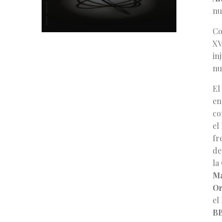
nu
Co
XV
in
nu
El
e
co
el
fr
d
la
Ma
Or
el
B