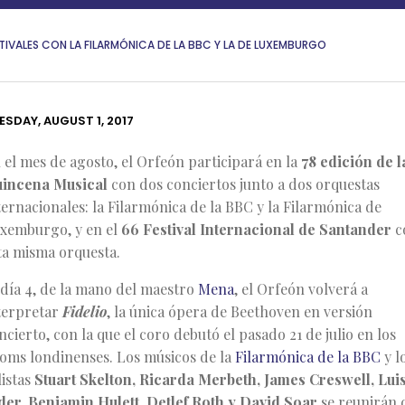
TIVALES CON LA FILARMÓNICA DE LA BBC Y LA DE LUXEMBURGO
ESDAY, AUGUST 1, 2017
 el mes de agosto, el Orfeón participará en la
78 edición de l
incena Musical
con dos conciertos junto a dos orquestas
ternacionales: la Filarmónica de la BBC y la Filarmónica de
xemburgo, y en el
66 Festival Internacional de Santander
c
ta misma orquesta.
 día 4, de la mano del maestro
Mena
, el Orfeón volverá a
terpretar
Fidelio
, la única ópera de Beethoven en versión
ncierto, con la que el coro debutó el pasado 21 de julio en los
oms londinenses. Los músicos de la
Filarmónica de la BBC
y l
listas
Stuart Skelton, Ricarda Merbeth, James Creswell, Lui
der, Benjamin Hulett, Detlef Roth y David Soar
se reunirán 