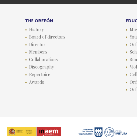
THE ORFEÓN
EDU
History
Mus
Board of directors
You
Director
Orf
Members
Sch
Collaborations
Su
Discography
Vio
Repertoire
Cel
Awards
Orf
Orf