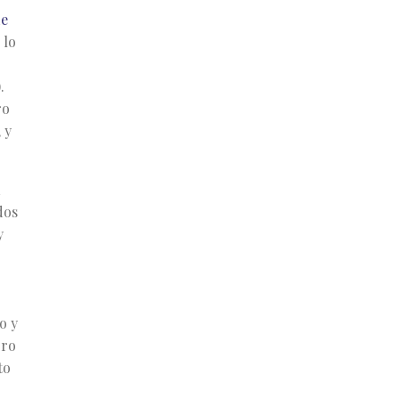
de
 lo
.
ro
 y
dos
y
o y
oro
to